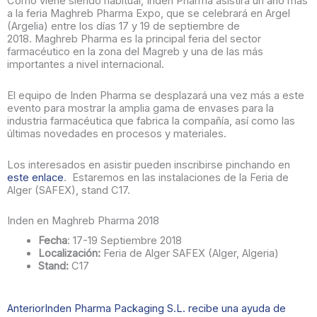
Como viene siendo habitual, Inden Pharma asistirá un año más
a la feria Maghreb Pharma Expo, que se celebrará en Argel
(Argelia) entre los días 17 y 19 de septiembre de
2018. Maghreb Pharma es la principal feria del sector
farmacéutico en la zona del Magreb y una de las más
importantes a nivel internacional.
El equipo de Inden Pharma se desplazará una vez más a este
evento para mostrar la amplia gama de envases para la
industria farmacéutica que fabrica la compañía, así como las
últimas novedades en procesos y materiales.
Los interesados en asistir pueden inscribirse pinchando en
este enlace
. Estaremos en las instalaciones de la Feria de
Alger (SAFEX), stand C17.
Inden en Maghreb Pharma 2018
Fecha
: 17-19 Septiembre 2018
Localización:
Feria de Alger SAFEX (Alger, Algeria)
Stand:
C17
Ant
Siguiente
Anterior
Inden Pharma Packaging S.L. recibe una ayuda de